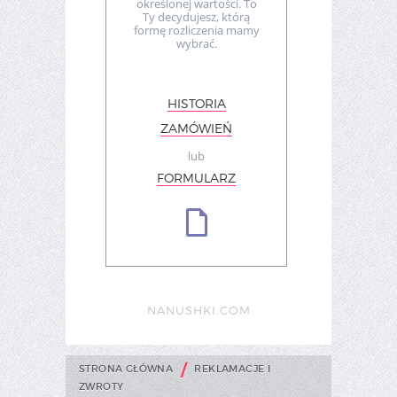
określonej wartości. To
Ty decydujesz, którą
formę rozliczenia mamy
wybrać.
HISTORIA
ZAMÓWIEŃ
lub
FORMULARZ
NANUSHKI.COM
/
STRONA GŁÓWNA
REKLAMACJE I
ZWROTY