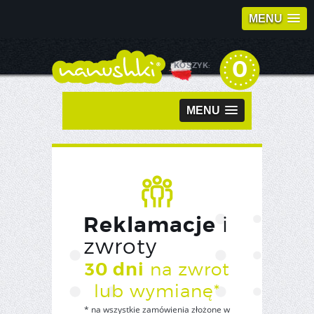
MENU
0
KOSZYK:
MENU
Reklamacje
i
zwroty
30 dni
na zwrot
lub wymianę*
* na wszystkie zamówienia złożone w