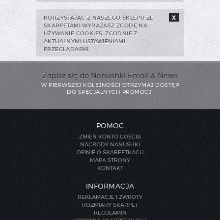
KORZYSTAJĄC Z NASZEGO SKLEPU ZE
X
SKARPETAMI WYRAŻASZ ZGODĘ NA
UŻYWANIE COOKIES, ZGODNIE Z
AKTUALNYMI USTAWIENIAMI
PRZEGLĄDARKI.
Zapisz się do Nanushki Email & News
W PIERWSZEJ KOLEJNOŚCI OTRZYMAJ DOSTĘP
DO SPECJALNYCH PROMOCJI
POMOC
ZMIEŃ KONTO GOŚCIA
NAGRODY NANUSHKI
OPINIE O SKARPETKACH
MAPA STRONY
KONTAKT
INFORMACJA
REKLAMACJE I ZWROTY
ROZMIARY SKARPET
REGULAMIN