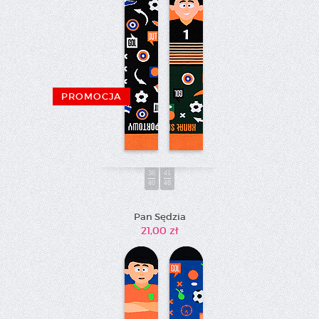
PROMOCJA
36
41
40
46
Pan Sędzia
21,00 zł