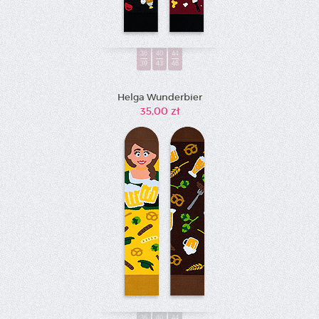
36
40
44
39
43
46
Helga Wunderbier
35,00 zł
36
40
44