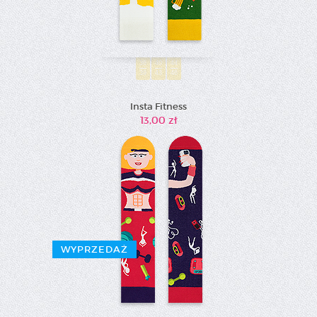
36
40
44
39
43
46
Insta Fitness
13,00 zł
WYPRZEDAŻ
36-
40-
39
43