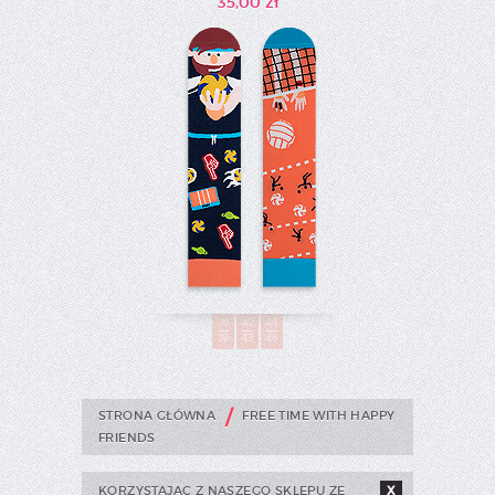
35,00 zł
36
40
44
39
43
46
/
STRONA GŁÓWNA
FREE TIME WITH HAPPY
FRIENDS
KORZYSTAJĄC Z NASZEGO SKLEPU ZE
X