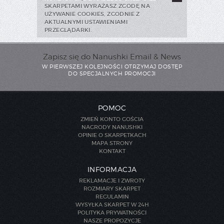
SKARPETAMI WYRAŻASZ ZGODĘ NA
UŻYWANIE COOKIES, ZGODNIE Z
AKTUALNYMI USTAWIENIAMI
PRZEGLĄDARKI.
Zapisz się do Nanushki Email & News
W PIERWSZEJ KOLEJNOŚCI OTRZYMAJ DOSTĘP
DO SPECJALNYCH PROMOCJI
POMOC
ZMIEŃ KONTO GOŚCIA
NAGRODY NANUSHKI
OPINIE O SKARPETKACH
MAPA STRONY
KONTAKT
INFORMACJA
REKLAMACJE I ZWROTY
ROZMIARY SKARPET
REGULAMIN
WYSYŁKA SKARPET W 24H
POLITYKA PRYWATNOŚCI
NASZE PROPOZYCJE