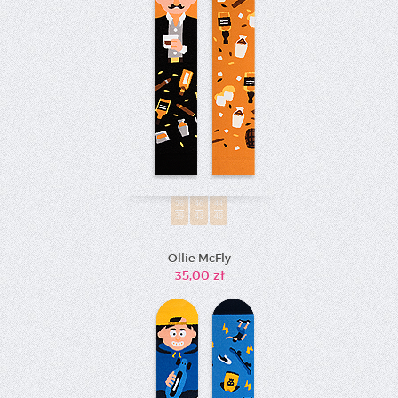
36
40
44
39
43
46
Ollie McFly
35,00 zł