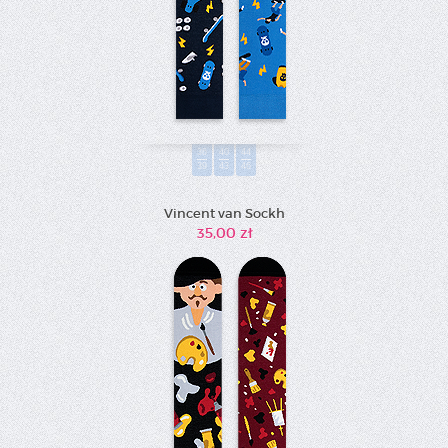
36
40
44
39
43
46
Vincent van Sockh
35,00 zł