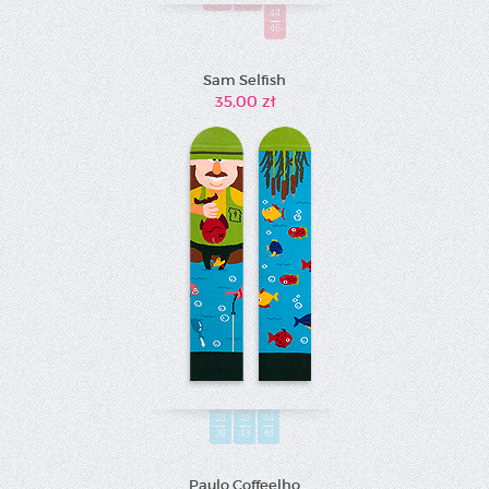
44
46
Sam Selfish
35,00 zł
36
40
44
39
43
46
Paulo Coffeelho