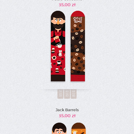
35,00 zł
36
40
44
39
43
46
Jack Barrels
35,00 zł