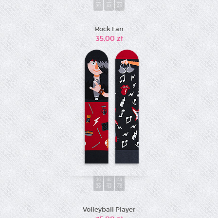
39
43
46
Rock Fan
35,00 zł
36
40
44
39
43
46
Volleyball Player