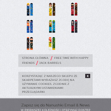
/
STRONA GŁÓWNA
FREE TIME WITH HAPPY
/
FRIENDS
JACK BARRELS
KORZYSTAJĄC Z NASZEGO SKLEPU ZE
X
SKARPETAMI WYRAŻASZ ZGODĘ NA
UŻYWANIE COOKIES, ZGODNIE Z
AKTUALNYMI USTAWIENIAMI
PRZEGLĄDARKI.
Zapisz się do Nanushki Email & News
W PIERWSZEJ KOLEJNOŚCI OTRZYMAJ DOSTĘP