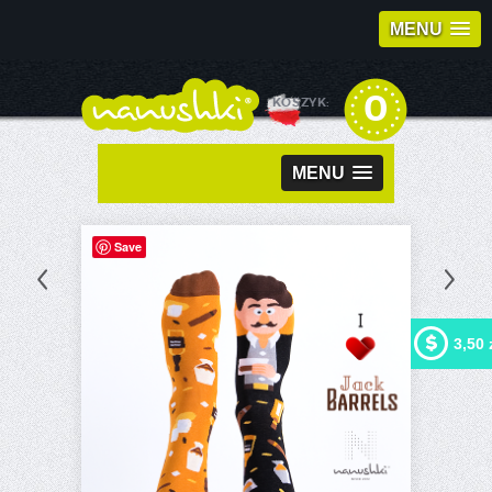
MENU
0
KOSZYK:
MENU
Save
3,50 
Kupując ten produkt możesz
otrzymać
3,50 zł
w naszym
programie lojalnościowym.
Twój koszyk wyniesie
3,50
zł
, które będzie można
zamienić na kupon
rabatowy.