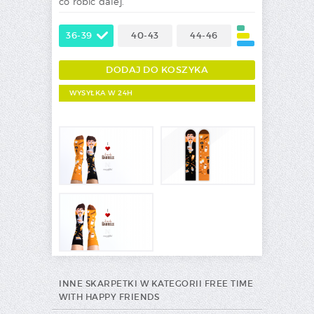
co robić dalej.
36-39
40-43
44-46
WYSYŁKA W 24H
INNE SKARPETKI W KATEGORII FREE TIME
WITH HAPPY FRIENDS