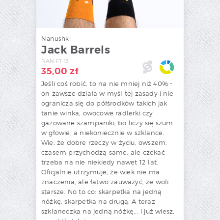
Nanushki
Jack Barrels
NAN-FT-13
35,00
zł
Jeśli coś robić, to na nie mniej niż 40% -
on zawsze działa w myśl tej zasady i nie
ogranicza się do półśrodków takich jak
tanie winka, owocowe radlerki czy
gazowane szampaniki, bo liczy się szum
w głowie, a niekoniecznie w szklance.
Wie, że dobre rzeczy w życiu, owszem,
czasem przychodzą same, ale czekać
trzeba na nie niekiedy nawet 12 lat.
Oficjalnie utrzymuje, że wiek nie ma
znaczenia, ale łatwo zauważyć, że woli
starsze. No to co: skarpetka na jedną
nóżkę, skarpetka na drugą. A teraz
szklaneczka na jedną nóżkę... i już wiesz,