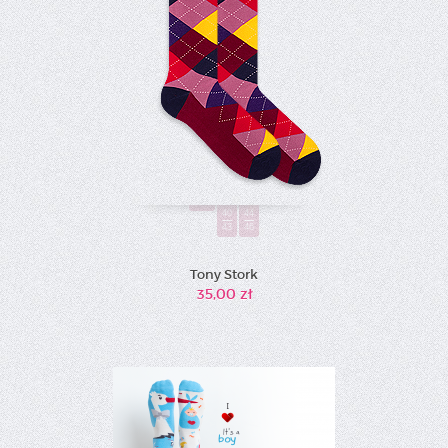
36-
39
40
44
43
46
Tony Stork
35,00 zł