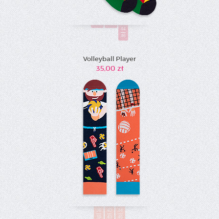
36-
40-
39
43
44
46
Volleyball Player
35,00 zł
36
40
44
39
43
46