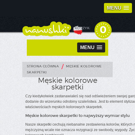
MENU
0
KOSZYK:
MENU
/
STRONA GŁÓWNA
MĘSKIE KOLOROWE
SKARPETKI
Męskie kolorowe
skarpetki
Czy kiedykolwiek zastanawiałeś się nad odświeżeniem swojej garde
dodanie do wizerunku odrobiny szaleństwa. Jest to element styli
właściwościach męskich kolorowych skarpetek.
Męskie kolorowe skarpetki to najwyższy wymiar stylu
Nasze skarpetki cechują niebanalne zestawienia kolorów, których
mężczyzną wcale nie oznacza rezygnacji ze swobody, wygody. Życie j