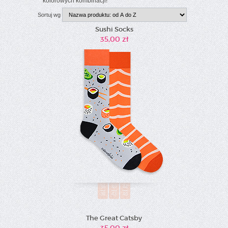
kolorowych kombinacji!
Sortuj wg
Sushi Socks
35,00 zł
36
40
44
39
43
46
The Great Catsby
35,00 zł