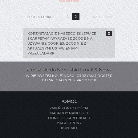
1
2
« POPRZEDNIA
NASTĘPNA »
KORZYSTAJĄC Z NASZEGO SKLEPU ZE
X
SKARPETAMI WYRAŻASZ ZGODĘ NA
UŻYWANIE COOKIES, ZGODNIE Z
AKTUALNYMI USTAWIENIAMI
PRZEGLĄDARKI.
Zapisz się do Nanushki Email & News
W PIERWSZEJ KOLEJNOŚCI OTRZYMAJ DOSTĘP
DO SPECJALNYCH PROMOCJI
POMOC
ZMIEŃ KONTO GOŚCIA
NAGRODY NANUSHKI
OPINIE O SKARPETKACH
MAPA STRONY
KONTAKT