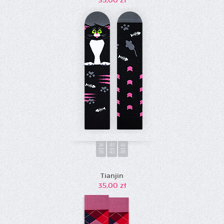
36
40
44
39
43
46
Tianjin
35,00 zł