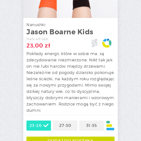
Nanushki
Jason Boarne Kids
NAN-HF-49K
23,00
zł
Pokłady energii, które w sobie ma, są
zdecydowanie niezmierzone. Nikt tak jak
on nie lubi harców między drzewami.
Niezależnie od pogody dziarsko pokonuje
leśne ścieżki, na każdym roku rozglądając
się za nowymi przygodami. Mimo swojej
dzikiej natury wie, co to dyscyplina,
błyszczy dobrymi manierami i wzorowym
zachowaniem. Rodzice mogą być z niego
dumni.
23-26
27-30
31-35