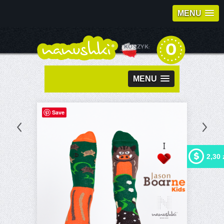
MENU
0
KOSZYK:
MENU
Save
2,30 
Kupując ten produkt możesz
otrzymać
2,30 zł
w naszym
programie lojalnościowym.
Twój koszyk wyniesie
2,30
zł
, które będzie można
zamienić na kupon
rabatowy.