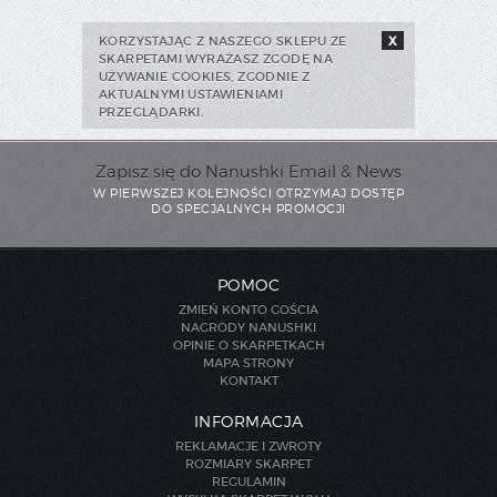
KORZYSTAJĄC Z NASZEGO SKLEPU ZE
X
SKARPETAMI WYRAŻASZ ZGODĘ NA
UŻYWANIE COOKIES, ZGODNIE Z
AKTUALNYMI USTAWIENIAMI
PRZEGLĄDARKI.
Zapisz się do Nanushki Email & News
W PIERWSZEJ KOLEJNOŚCI OTRZYMAJ DOSTĘP
DO SPECJALNYCH PROMOCJI
POMOC
ZMIEŃ KONTO GOŚCIA
NAGRODY NANUSHKI
OPINIE O SKARPETKACH
MAPA STRONY
KONTAKT
INFORMACJA
REKLAMACJE I ZWROTY
ROZMIARY SKARPET
REGULAMIN