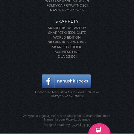
WYSYŁKA SKARPET W 24H
POLITYKA PRYWATNOŚCI
NASZE PROPOZYCJE
SKARPETY
SKARPETKI WE WZORY
SKARPETKI JEDNOLITE
WORLD EDITION
SKARPETKI SPORTOWE
SKARPETY STOPKI
BUSINESS LINE
DLA DZIECI
Dołącz do Nanushki Club i weź udział w
naszych konkursach!
Wszystkie zdjęcia, treści oraz skarpetki są własnością marki
Nanushki.com
Przejdź do mapy
Design & made by