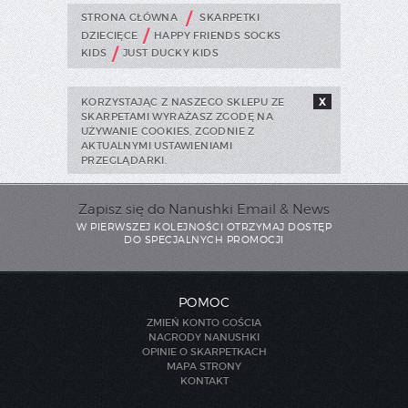
/
STRONA GŁÓWNA
SKARPETKI
/
DZIECIĘCE
HAPPY FRIENDS SOCKS
/
KIDS
JUST DUCKY KIDS
KORZYSTAJĄC Z NASZEGO SKLEPU ZE
X
SKARPETAMI WYRAŻASZ ZGODĘ NA
UŻYWANIE COOKIES, ZGODNIE Z
AKTUALNYMI USTAWIENIAMI
PRZEGLĄDARKI.
Zapisz się do Nanushki Email & News
W PIERWSZEJ KOLEJNOŚCI OTRZYMAJ DOSTĘP
DO SPECJALNYCH PROMOCJI
POMOC
ZMIEŃ KONTO GOŚCIA
NAGRODY NANUSHKI
OPINIE O SKARPETKACH
MAPA STRONY
KONTAKT