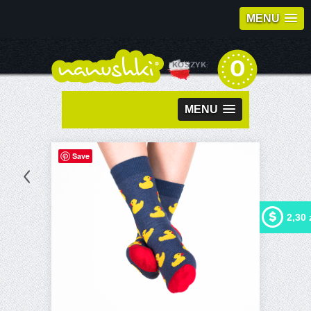
MENU
0
KOSZYK:
MENU
Save
2,30 
Kupując ten produkt możesz
otrzymać
2,30 zł
w naszym
programie lojalnościowym.
Twój koszyk wyniesie
2,30
zł
, które będzie można
zamienić na kupon
rabatowy.