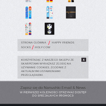
/
STRONA GŁÓWNA
HAPPY FRIENDS
/
SOCKS
HOLY COW
KORZYSTAJĄC Z NASZEGO SKLEPU ZE
X
SKARPETAMI WYRAŻASZ ZGODĘ NA
UŻYWANIE COOKIES, ZGODNIE Z
AKTUALNYMI USTAWIENIAMI
PRZEGLĄDARKI.
Zapisz się do Nanushki Email & News
W PIERWSZEJ KOLEJNOŚCI OTRZYMAJ DOSTĘP
DO SPECJALNYCH PROMOCJI