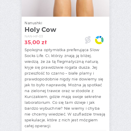
Nanushki
Holy Cow
NAN-HF-03
35,00
zł
Spokojna optymistka preferująca Slow
Socks Life. Ci, którzy znają ją bliżej,
wiedzą, że za tą flegmatyczną naturą,
kryje się prawdziwie rogata dusza. Jej
przeszłość to czarno – białe plamy i
prawdopodobnie nigdy nie dowiemy się
jak to było naprawdę. Można ją spotkać
na zielonej trawce oraz w stodole z
Kurczakiem, gdzie mają swoje sekretne
laboratorium. Co się tam dzieje i jak
bardzo wybuchnie? Nie wiemy i chyba
nie chcemy wiedzieć. W szufladzie trwają
spekulacje, które z nich jest mózgiem
całej operacji.