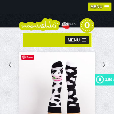
MENU
0
KOSZYK:
MENU
Save
3,50 
Kupując ten produkt możesz
otrzymać
3,50 zł
w naszym
programie lojalnościowym.
Twój koszyk wyniesie
3,50
zł
, które będzie można
zamienić na kupon
rabatowy.