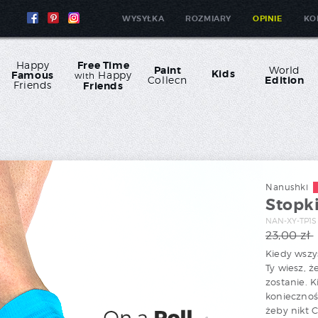
WYSYŁKA
ROZMIARY
OPINIE
KO
Happy
Free Time
Paint
World
Kids
Famous
Happy
with
Collecn
Edition
Friends
Friends
Nanushki
Stopki
NAN-XY-TP1S
23,00 zł
Kiedy wszys
Ty wiesz, ż
zostanie. K
koniecznoś
żeby nikt C