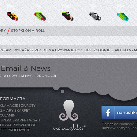
/
ORY
STOPKI ON A ROLL
PETAMI WYRAŻASZ ZGODĘ NA UŻYWANIE COOKIES, ZGODNIE Z AKTUALNYMI
i Email & News
P DO SPECJALNYCH PROMOCJI
NFORMACJA
KLAMACJE I ZWROTY
ZMIARY SKARPET
GULAMIN
SYŁKA SKARPET W 24H
Dołącz do Nanushki C
LITYKA PRYWATNOŚCI
udział w naszych kon
SZE PROPOZYCJE