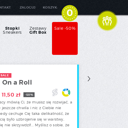
NTAKT
ZALOGUJ
KOSZYK:
0
Stopki
Zestawy
Sale -50%
Sneakers
Gift Box
SALE
 On a Roll
11,50
zł
-50%
cy mówią Ci, że musisz się rozwijać, a
Brak nagrody za ten
e jeszcze chwila i nic z Ciebie nie
produkt, ponieważ jest on
iedy cechuje Cię taka delikatność, że
już w promocji.
cią było uzbrojenie się w warstwy,
ię nie skrzywdził... Myślisz o sobie, że