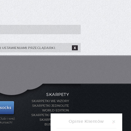
 USTAWIENIAMI PRZEGLĄDARKI.
X
SKARPETY
SKARPETKI WE WZORY
SKARPETKI JEDNOLITE
WORLD EDITION
SKARPETKI SPORTOWE
lub i weź
SKARPETY STOPKI
Opinie Klientów
kursach!
BUSINESS LINE
DLA DZIECI