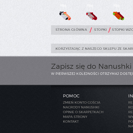
/
/
STRONA GŁÓWNA
STOPKI
STOPKI WZ
KORZYSTAJĄC Z NASZEGO SKLEPU ZE SKAR
Zapisz się do Nanushk
W PIERWSZEJ KOLEJNOŚCI OTRZYMAJ DOSTĘ
POMOC
I
ZMIEŃ KONTO GOŚCIA
RE
NAGRODY NANUSHKI
RO
OPINIE O SKARPETKACH
RE
MAPA STRONY
WY
KONTAKT
PO
NA