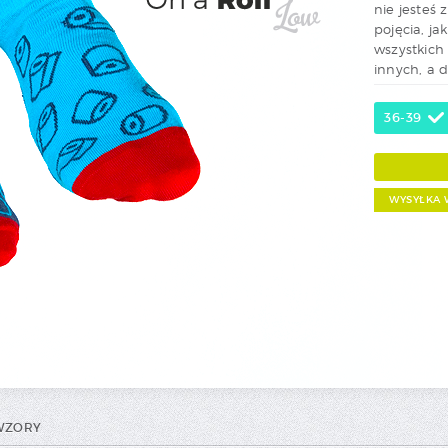
nie jesteś 
pojęcia, j
wszystkich
innych, a d
36-39
WYSYŁKA 
 WZORY