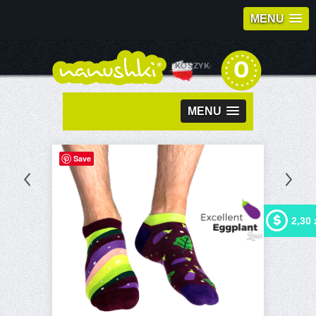
MENU
0
KOSZYK:
MENU
Save
2,30 
Kupując ten produkt możesz
otrzymać
2,30 zł
w naszym
programie lojalnościowym.
Twój koszyk wyniesie
2,30
zł
, które będzie można
zamienić na kupon
rabatowy.