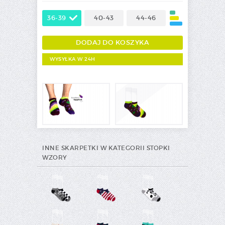
36-39
40-43
44-46
WYSYŁKA W 24H
INNE SKARPETKI W KATEGORII STOPKI
WZORY