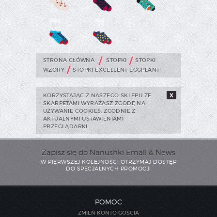
/
/
STRONA GŁÓWNA
STOPKI
STOPKI
/
WZORY
STOPKI EXCELLENT EGGPLANT
KORZYSTAJĄC Z NASZEGO SKLEPU ZE
X
SKARPETAMI WYRAŻASZ ZGODĘ NA
UŻYWANIE COOKIES, ZGODNIE Z
AKTUALNYMI USTAWIENIAMI
PRZEGLĄDARKI.
Zapisz się do Nanushki Email & News
W PIERWSZEJ KOLEJNOŚCI OTRZYMAJ DOSTĘP
DO SPECJALNYCH PROMOCJI
POMOC
ZMIEŃ KONTO GOŚCIA