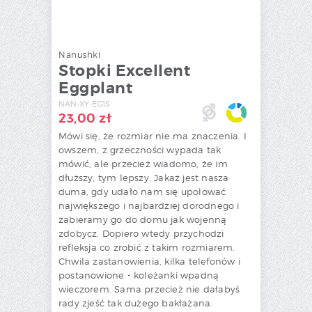
Nanushki
Stopki Excellent
Eggplant
NAN-XY-EG1S
23,00
zł
Mówi się, że rozmiar nie ma znaczenia. I
owszem, z grzeczności wypada tak
mówić, ale przecież wiadomo, że im
dłuższy, tym lepszy. Jakaż jest nasza
duma, gdy udało nam się upolować
największego i najbardziej dorodnego i
zabieramy go do domu jak wojenną
zdobycz. Dopiero wtedy przychodzi
refleksja co zrobić z takim rozmiarem.
Chwila zastanowienia, kilka telefonów i
postanowione - koleżanki wpadną
wieczorem. Sama przecież nie dałabyś
rady zjeść tak dużego bakłażana.