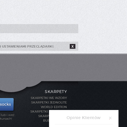
 USTAWIENIAMI PRZEGLĄDARKI.
X
SKARPETY
SKARPETKI WE WZORY
SKARPETKI JEDNOLITE
WORLD EDITION
SKARPETKI SPORTOWE
lub i weź
SKARPETY STOPKI
Opinie Klientów
kursach!
BUSINESS LINE
DLA DZIECI