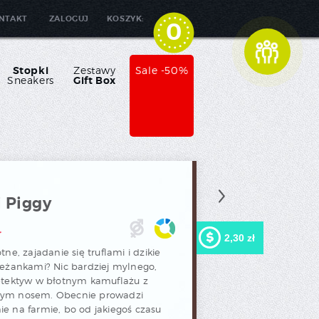
NTAKT
ZALOGUJ
KOSZYK:
0
Stopki
Zestawy
Sale -50%
Sneakers
Gift Box
 Piggy
ł
2,30 zł
tne, zajadanie się truflami i dzikie
leżankami? Nic bardziej mylnego,
Kupując ten produkt możesz
otrzymać
2,30 zł
w naszym
etektyw w błotnym kamuflażu z
programie lojalnościowym.
ym nosem. Obecnie prowadzi
Twój koszyk wyniesie
2,30
zł
, które będzie można
e na farmie, bo od jakiegoś czasu
zamienić na kupon