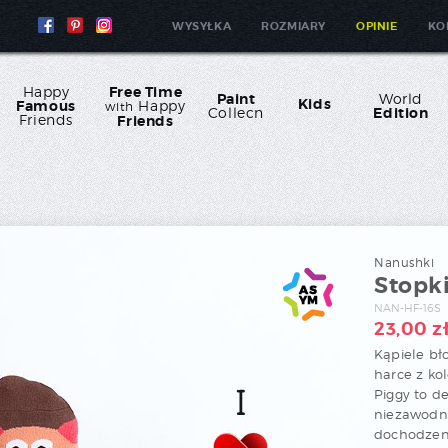
WYSYŁKA
ROZMIARY
OPINIE
KO
Happy
Free Time
Paint
World
Kids
Famous
Happy
with
Collecn
Edition
Friends
Friends
Nanushki
Stopki
NAN-HF-16S
23,00
z
Kąpiele bło
harce z ko
Piggy to d
niezawodn
dochodzeni