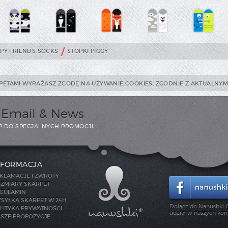
/
PPY FRIENDS SOCKS
STOPKI PIGGY
PETAMI WYRAŻASZ ZGODĘ NA UŻYWANIE COOKIES, ZGODNIE Z AKTUALNYMI
i Email & News
P DO SPECJALNYCH PROMOCJI
NFORMACJA
KLAMACJE I ZWROTY
ZMIARY SKARPET
GULAMIN
SYŁKA SKARPET W 24H
Dołącz do Nanushki C
LITYKA PRYWATNOŚCI
udział w naszych kon
SZE PROPOZYCJE