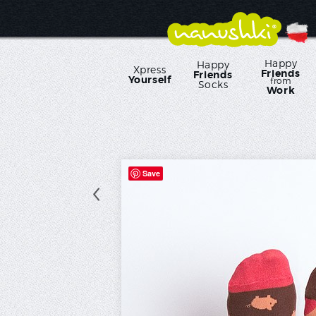
Happy
Happy
Xpress
Friends
Friends
Yourself
from
Socks
Work
Save