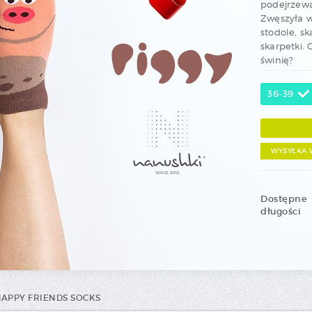
podejrzewa
Zwęszyła w
stodole, s
skarpetki. 
świnię?
36-39
WYSYŁKA 
Dostępne
długości
HAPPY FRIENDS SOCKS