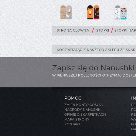
/
/
STRONA GŁÓWNA
STOPKI
STOPKI HA
KORZYSTAJĄC Z NASZEGO SKLEPU ZE SKAR
Zapisz się do Nanushk
W PIERWSZEJ KOLEJNOŚCI OTRZYMAJ DOSTĘ
POMOC
I
ZMIEŃ KONTO GOŚCIA
RE
NAGRODY NANUSHKI
RO
OPINIE O SKARPETKACH
RE
MAPA STRONY
WY
KONTAKT
PO
NA