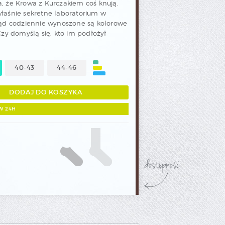
rabatowy.
, że Krowa z Kurczakiem coś knują.
łaśnie sekretne laboratorium w
kąd codziennie wynoszone są kolorowe
Czy domyślą się, kto im podłożył
40-43
44-46
W 24H