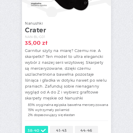
Nanushki
Crater
NAN-BL-G01
35,00
zł
Garnitur szyty na miarę? Czemu nie. A
skarpetki? Ten model to ultra elegancki
wybór z naszej serii wizytowej. Skarpety
są merceryzowane, dzięki czemu
uszlachetniona bawełna pozostaje
lśniąca i gładka w dotyku nawet po wielu
praniach. Zafunduj sobie nienaganny
wygląd od A do Z i wybierz grafitowe
skarpety męskie od Nanushki
83% oryginalna egipska bawełna merceryzowana
15% wytrzymały poliamid
2% dopasowujący się elastan
38-40
41-43
44-46