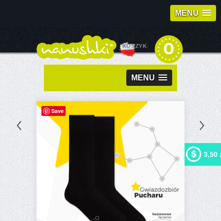
MENU
0
KOSZYK:
MENU
Save
3,50 
Kupując ten produkt możesz
otrzymać
3,50 zł
w naszym
programie lojalnościowym.
Twój koszyk wyniesie
3,50
zł
, które będzie można
zamienić na kupon
rabatowy.