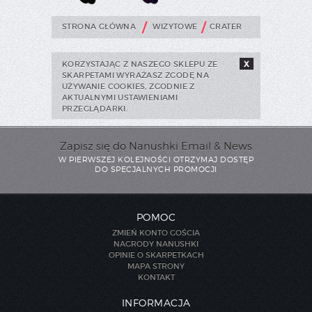
/
/
STRONA GŁÓWNA
WIZYTOWE
CRATER
KORZYSTAJĄC Z NASZEGO SKLEPU ZE
X
SKARPETAMI WYRAŻASZ ZGODĘ NA
UŻYWANIE COOKIES, ZGODNIE Z
AKTUALNYMI USTAWIENIAMI
PRZEGLĄDARKI.
Zapisz się do Nanushki Email & News
W PIERWSZEJ KOLEJNOŚCI OTRZYMAJ DOSTĘP
DO SPECJALNYCH PROMOCJI
POMOC
ZMIEŃ KONTO GOŚCIA
NAGRODY NANUSHKI
OPINIE O SKARPETKACH
MAPA STRONY
KONTAKT
INFORMACJA