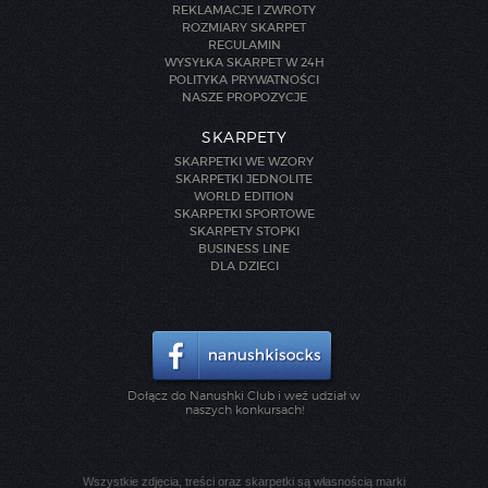
REKLAMACJE I ZWROTY
ROZMIARY SKARPET
REGULAMIN
WYSYŁKA SKARPET W 24H
POLITYKA PRYWATNOŚCI
NASZE PROPOZYCJE
SKARPETY
SKARPETKI WE WZORY
SKARPETKI JEDNOLITE
WORLD EDITION
SKARPETKI SPORTOWE
SKARPETY STOPKI
BUSINESS LINE
DLA DZIECI
Dołącz do Nanushki Club i weź udział w
naszych konkursach!
Wszystkie zdjęcia, treści oraz skarpetki są własnością marki