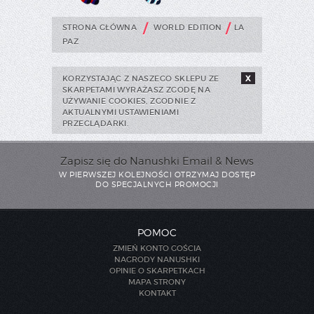
/
/
STRONA GŁÓWNA
WORLD EDITION
LA
PAZ
KORZYSTAJĄC Z NASZEGO SKLEPU ZE
X
SKARPETAMI WYRAŻASZ ZGODĘ NA
UŻYWANIE COOKIES, ZGODNIE Z
AKTUALNYMI USTAWIENIAMI
PRZEGLĄDARKI.
Zapisz się do Nanushki Email & News
W PIERWSZEJ KOLEJNOŚCI OTRZYMAJ DOSTĘP
DO SPECJALNYCH PROMOCJI
POMOC
ZMIEŃ KONTO GOŚCIA
NAGRODY NANUSHKI
OPINIE O SKARPETKACH
MAPA STRONY
KONTAKT