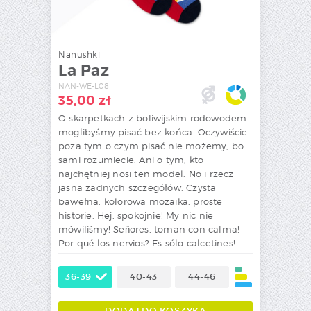
Nanushki
La Paz
NAN-WE-L08
35,00
zł
O skarpetkach z boliwijskim rodowodem
moglibyśmy pisać bez końca. Oczywiście
poza tym o czym pisać nie możemy, bo
sami rozumiecie. Ani o tym, kto
najchętniej nosi ten model. No i rzecz
jasna żadnych szczegółów. Czysta
bawełna, kolorowa mozaika, proste
historie. Hej, spokojnie! My nic nie
mówiliśmy! Señores, toman con calma!
Por qué los nervios? Es sólo calcetines!
36-39
40-43
44-46