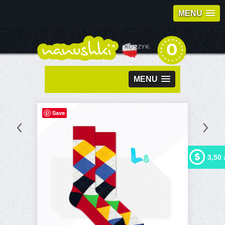
MENU
0
KOSZYK:
MENU
Save
3,50 
Kupując ten produkt możesz
otrzymać
3,50 zł
w naszym
programie lojalnościowym.
Twój koszyk wyniesie
3,50
zł
, które będzie można
zamienić na kupon
rabatowy.