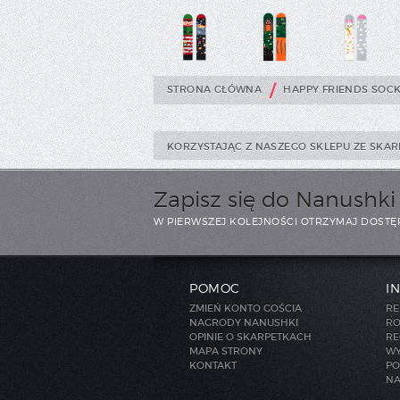
/
STRONA GŁÓWNA
HAPPY FRIENDS SOC
KORZYSTAJĄC Z NASZEGO SKLEPU ZE SKAR
Zapisz się do Nanushk
W PIERWSZEJ KOLEJNOŚCI OTRZYMAJ DOSTĘ
POMOC
I
ZMIEŃ KONTO GOŚCIA
RE
NAGRODY NANUSHKI
RO
OPINIE O SKARPETKACH
RE
MAPA STRONY
WY
KONTAKT
PO
NA