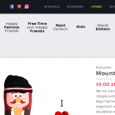
WYSYŁKA
ROZMIARY
OPINIE
KO
Happy
Free Time
Paint
World
Kids
Famous
Happy
with
Collecn
Edition
Friends
Friends
Nanushki
Mount
NAN-HF-63
35,00
z
Na nic nie 
czegoś pot
tego halneg
organizm s
szczęścia 