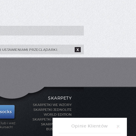
 USTAWIENIAMI PRZEGLĄDARKI.
X
SKARPETY
SKARPETKI WE WZORY
SKARPETKI JEDNOLITE
WORLD EDITION
SKARPETKI SPORTOWE
lub i weź
SKARPETY STOPKI
Opinie Klientów
kursach!
BUSINESS LINE
DLA DZIECI