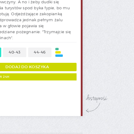
rabatowy.
ewczyny. A no i żeby dudki się
Na turystów spod byka łypie, bo mu
ptują. Odjeżdżające zakopianką
odprowadza jednak pełnym żalu
a w głowie pojawia się
dziane pożegnanie: "Trzymajcie się
inach".
40-43
44-46
W 24H