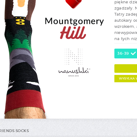
piękne dzi
zgadzały. 
Tatry zade
autokary 
wzrokiem, 
niewypowie
na tych niz
36-39
WYSYŁKA 
FRIENDS SOCKS