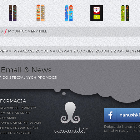
/
KS
MOUNTGOMERY HILL
PETAMI WYRAŻASZ ZGODĘ NA UŻYWANIE COOKIES, ZGODNIE Z AKTUALNYMI
i Email & News
P DO SPECJALNYCH PROMOCJI
NFORMACJA
KLAMACJE I ZWROTY
ZMIARY SKARPET
GULAMIN
SYŁKA SKARPET W 24H
Dołącz do Nanushki C
LITYKA PRYWATNOŚCI
udział w naszych kon
SZE PROPOZYCJE