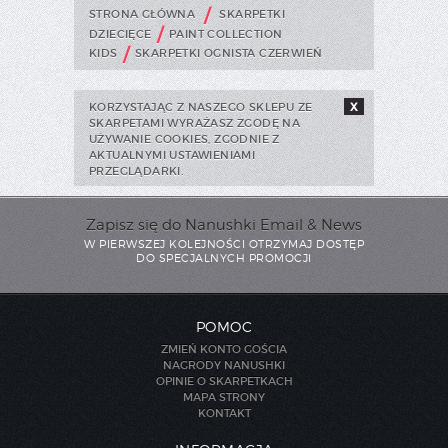
/
STRONA GŁÓWNA
SKARPETKI
/
DZIECIĘCE
PAINT COLLECTION
/
KIDS
SKARPETKI OGNISTA CZERWIEŃ
KORZYSTAJĄC Z NASZEGO SKLEPU ZE
X
SKARPETAMI WYRAŻASZ ZGODĘ NA
UŻYWANIE COOKIES, ZGODNIE Z
AKTUALNYMI USTAWIENIAMI
PRZEGLĄDARKI.
Zapisz się do Nanushki Email & News
W PIERWSZEJ KOLEJNOŚCI OTRZYMAJ DOSTĘP
DO SPECJALNYCH PROMOCJI
POMOC
ZMIEŃ KONTO GOŚCIA
NAGRODY NANUSHKI
OPINIE O SKARPETKACH
MAPA STRONY
KONTAKT