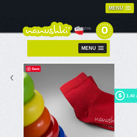
MENU
0
KOSZYK:
MENU
Save
1,40 
Kupując ten produkt możesz
otrzymać
1,40 zł
w naszym
programie lojalnościowym.
Twój koszyk wyniesie
1,40
zł
, które będzie można
zamienić na kupon
rabatowy.