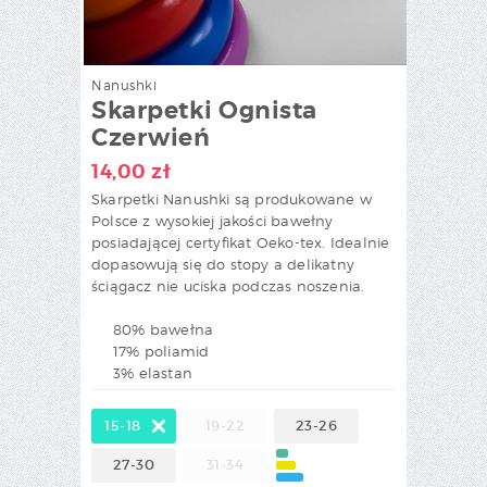
Nanushki
Skarpetki Ognista
Czerwień
14,00
zł
Skarpetki Nanushki są produkowane w
Polsce z wysokiej jakości bawełny
posiadającej certyfikat Oeko-tex. Idealnie
dopasowują się do stopy a delikatny
ściągacz nie uciska podczas noszenia.
80% bawełna
17% poliamid
3% elastan
15-18
19-22
23-26
27-30
31-34