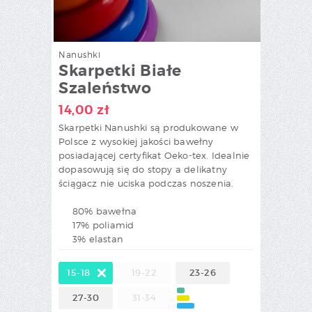
Nanushki
Skarpetki Białe
Szaleństwo
14,00
zł
Skarpetki Nanushki są produkowane w
Polsce z wysokiej jakości bawełny
posiadającej certyfikat Oeko-tex. Idealnie
dopasowują się do stopy a delikatny
ściągacz nie uciska podczas noszenia.
80% bawełna
17% poliamid
3% elastan
15-18
19-22
23-26
27-30
31-34