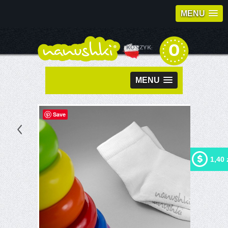
MENU
0
KOSZYK:
MENU
Save
1,40 
Kupując ten produkt możesz
otrzymać
1,40 zł
w naszym
programie lojalnościowym.
Twój koszyk wyniesie
1,40
zł
, które będzie można
zamienić na kupon
rabatowy.