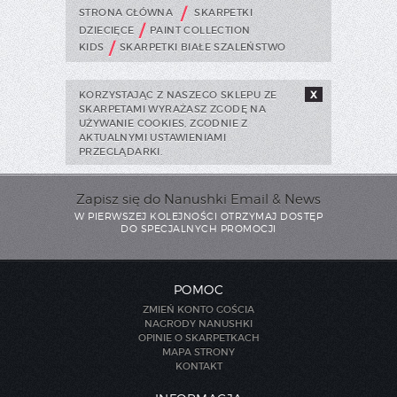
/
STRONA GŁÓWNA
SKARPETKI
/
DZIECIĘCE
PAINT COLLECTION
/
KIDS
SKARPETKI BIAŁE SZALEŃSTWO
KORZYSTAJĄC Z NASZEGO SKLEPU ZE
X
SKARPETAMI WYRAŻASZ ZGODĘ NA
UŻYWANIE COOKIES, ZGODNIE Z
AKTUALNYMI USTAWIENIAMI
PRZEGLĄDARKI.
Zapisz się do Nanushki Email & News
W PIERWSZEJ KOLEJNOŚCI OTRZYMAJ DOSTĘP
DO SPECJALNYCH PROMOCJI
POMOC
ZMIEŃ KONTO GOŚCIA
NAGRODY NANUSHKI
OPINIE O SKARPETKACH
MAPA STRONY
KONTAKT