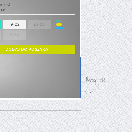
rabatowy.
iamid
tan
19-22
23-26
31-34