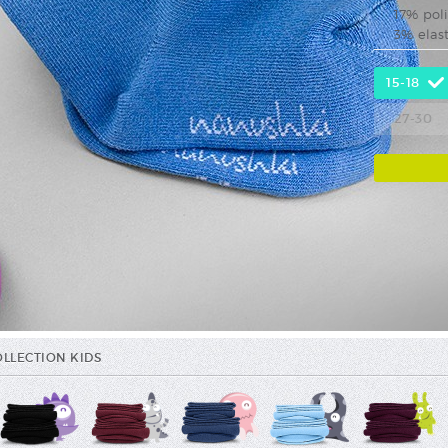
17% pol
3% elas
15-18
27-30
OLLECTION KIDS