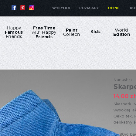
WYSYŁKA
ROZMIARY
OPINIE
KO
Happy
Free Time
Paint
World
Kids
Famous
Happy
with
Collecn
Edition
Friends
Friends
Nanushki
Skarpe
14,00
zł
Skarpetki 
wysokiej ja
Oeko-tex. 
delikatny 
80% ba