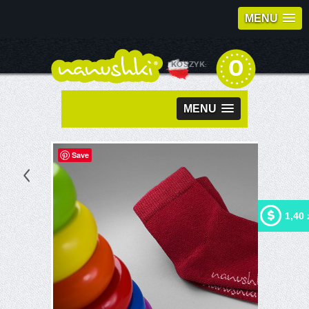
MENU
0
KOSZYK:
MENU
Save
1,40 
Kupując ten produkt możesz
otrzymać
1,40 zł
w naszym
programie lojalnościowym.
Twój koszyk wyniesie
1,40
zł
, które będzie można
zamienić na kupon
rabatowy.