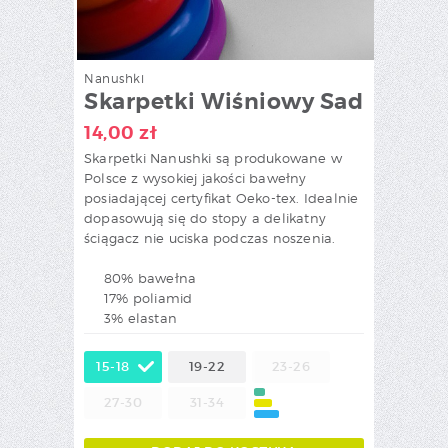
Nanushki
Skarpetki Wiśniowy Sad
14,00
zł
Skarpetki Nanushki są produkowane w
Polsce z wysokiej jakości bawełny
posiadającej certyfikat Oeko-tex. Idealnie
dopasowują się do stopy a delikatny
ściągacz nie uciska podczas noszenia.
80% bawełna
17% poliamid
3% elastan
15-18
19-22
23-26
27-30
31-34