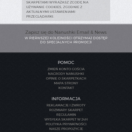
SKARPETAMI WYRAŻASZ ZGODĘ NA
UŻYWANIE COOKIES, ZGODNIE Z
AKTUALNYMI USTAWIENIAMI
PRZEGLĄDARKI.
Zapisz się do Nanushki Email & News
W PIERWSZEJ KOLEJNOŚCI OTRZYMAJ DOSTĘP
DO SPECJALNYCH PROMOCJI
POMOC
ZMIEŃ KONTO GOŚCIA
NAGRODY NANUSHKI
OPINIE O SKARPETKACH
MAPA STRONY
KONTAKT
INFORMACJA
REKLAMACJE I ZWROTY
ROZMIARY SKARPET
REGULAMIN
WYSYŁKA SKARPET W 24H
POLITYKA PRYWATNOŚCI
NASZE PROPOZYCJE