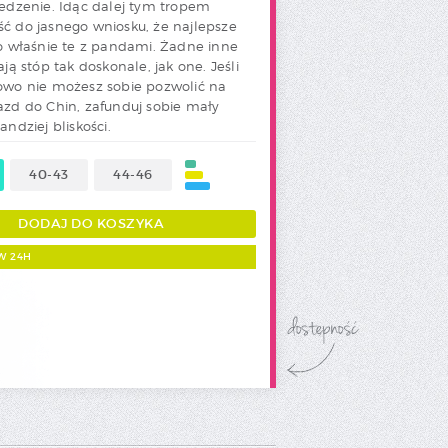
rabatowy.
jedzenie. Idąc dalej tym tropem
ć do jasnego wniosku, że najlepsze
to właśnie te z pandami. Żadne inne
ają stóp tak doskonale, jak one. Jeśli
owo nie możesz sobie pozwolić na
azd do Chin, zafunduj sobie mały
andziej bliskości.
40-43
44-46
W 24H