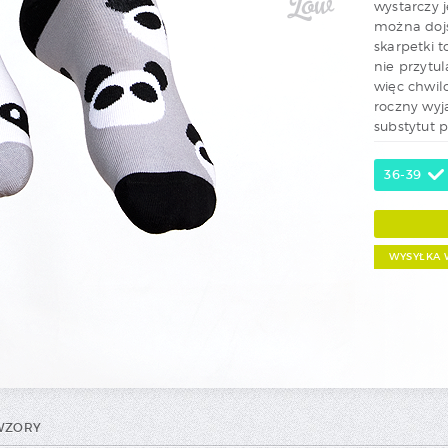
wystarczy 
można dojś
skarpetki 
nie przytul
więc chwil
roczny wyj
substytut p
36-39
WYSYŁKA 
 WZORY