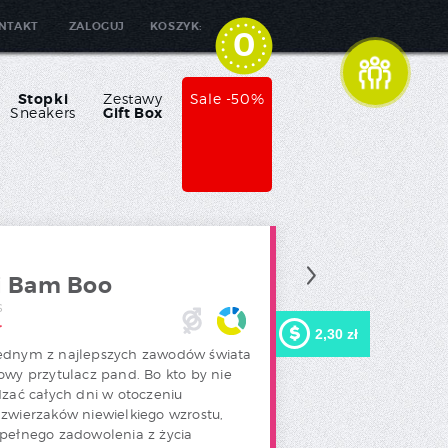
NTAKT
ZALOGUJ
KOSZYK:
0
Stopki
Zestawy
Sale -50%
Sneakers
Gift Box
i Bam Boo
S
ł
2,30 zł
ednym z najlepszych zawodów świata
owy przytulacz pand. Bo kto by nie
Kupując ten produkt możesz
otrzymać
2,30 zł
w naszym
dzać całych dni w otoczeniu
programie lojalnościowym.
zwierzaków niewielkiego wzrostu,
Twój koszyk wyniesie
2,30
zł
, które będzie można
pełnego zadowolenia z życia
zamienić na kupon