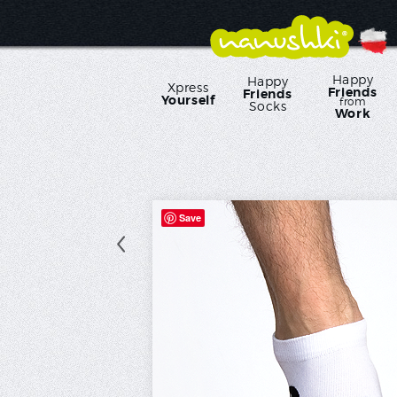
Happy
Happy
Xpress
Friends
Friends
Yourself
from
Socks
Work
Save