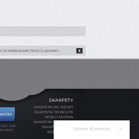
 USTAWIENIAMI PRZEGLĄDARKI.
X
SKARPETY
SKARPETKI WE WZORY
SKARPETKI JEDNOLITE
WORLD EDITION
SKARPETKI SPORTOWE
lub i weź
SKARPETY STOPKI
Opinie Klientów
kursach!
BUSINESS LINE
DLA DZIECI