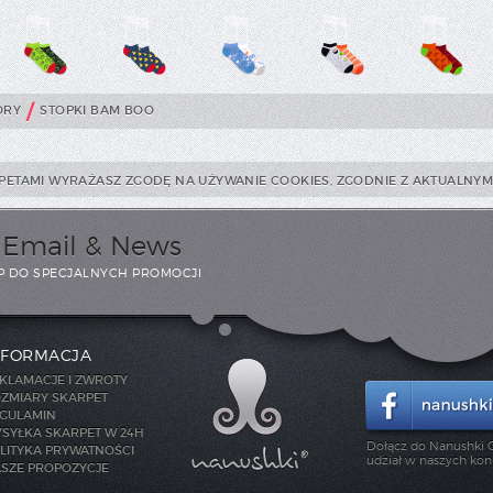
/
ORY
STOPKI BAM BOO
PETAMI WYRAŻASZ ZGODĘ NA UŻYWANIE COOKIES, ZGODNIE Z AKTUALNYMI
i Email & News
P DO SPECJALNYCH PROMOCJI
NFORMACJA
KLAMACJE I ZWROTY
ZMIARY SKARPET
GULAMIN
SYŁKA SKARPET W 24H
Dołącz do Nanushki C
LITYKA PRYWATNOŚCI
udział w naszych kon
SZE PROPOZYCJE