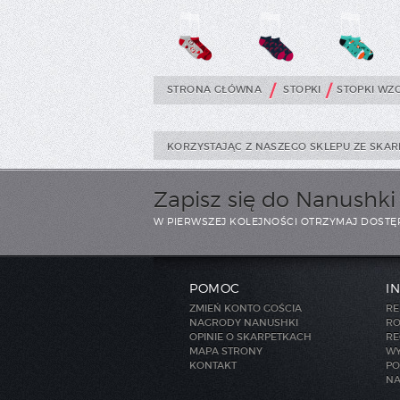
/
/
STRONA GŁÓWNA
STOPKI
STOPKI WZ
KORZYSTAJĄC Z NASZEGO SKLEPU ZE SKAR
Zapisz się do Nanushk
W PIERWSZEJ KOLEJNOŚCI OTRZYMAJ DOSTĘ
POMOC
I
ZMIEŃ KONTO GOŚCIA
RE
NAGRODY NANUSHKI
RO
OPINIE O SKARPETKACH
RE
MAPA STRONY
WY
KONTAKT
PO
NA