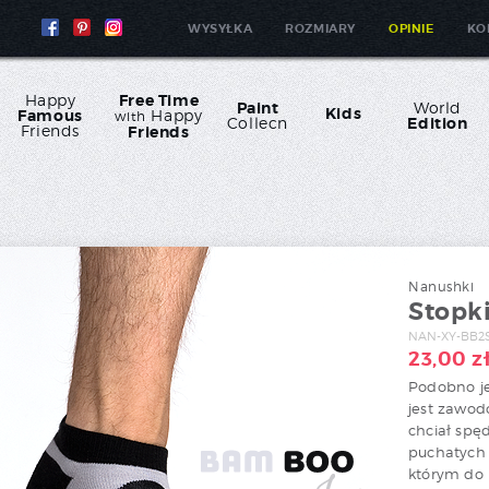
WYSYŁKA
ROZMIARY
OPINIE
KO
Happy
Free Time
Paint
World
Kids
Famous
Happy
with
Collecn
Edition
Friends
Friends
Nanushki
Stopk
NAN-XY-BB2
23,00
z
Podobno j
jest zawod
chciał spę
puchatych 
którym do 