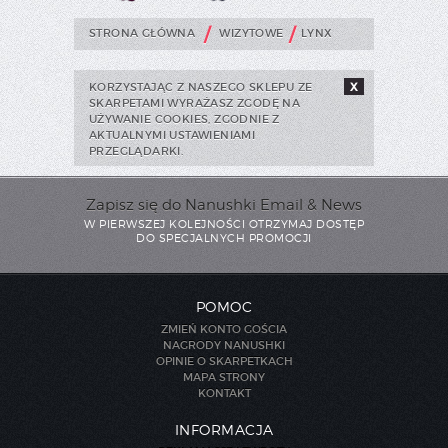
/
/
STRONA GŁÓWNA
WIZYTOWE
LYNX
KORZYSTAJĄC Z NASZEGO SKLEPU ZE
X
SKARPETAMI WYRAŻASZ ZGODĘ NA
UŻYWANIE COOKIES, ZGODNIE Z
AKTUALNYMI USTAWIENIAMI
PRZEGLĄDARKI.
Zapisz się do Nanushki Email & News
W PIERWSZEJ KOLEJNOŚCI OTRZYMAJ DOSTĘP
DO SPECJALNYCH PROMOCJI
POMOC
ZMIEŃ KONTO GOŚCIA
NAGRODY NANUSHKI
OPINIE O SKARPETKACH
MAPA STRONY
KONTAKT
INFORMACJA