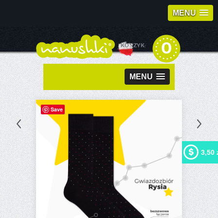
MENU
0
KOSZYK:
MENU
Save
3,50 
Kupując ten produkt możesz
otrzymać
3,50 zł
w naszym
programie lojalnościowym.
Twój koszyk wyniesie
3,50
zł
, które będzie można
zamienić na kupon
rabatowy.