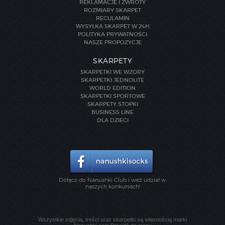
REKLAMACJE I ZWROTY
ROZMIARY SKARPET
REGULAMIN
WYSYŁKA SKARPET W 24H
POLITYKA PRYWATNOŚCI
NASZE PROPOZYCJE
SKARPETY
SKARPETKI WE WZORY
SKARPETKI JEDNOLITE
WORLD EDITION
SKARPETKI SPORTOWE
SKARPETY STOPKI
BUSINESS LINE
DLA DZIECI
Dołącz do Nanushki Club i weź udział w
naszych konkursach!
Wszystkie zdjęcia, treści oraz skarpetki są własnością marki