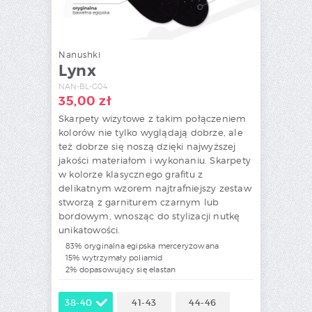
Nanushki
Lynx
NAN-BL-G04
35,00
zł
Skarpety wizytowe z takim połączeniem
kolorów nie tylko wyglądają dobrze, ale
też dobrze się noszą dzięki najwyższej
jakości materiałom i wykonaniu. Skarpety
w kolorze klasycznego grafitu z
delikatnym wzorem najtrafniejszy zestaw
stworzą z garniturem czarnym lub
bordowym, wnosząc do stylizacji nutkę
unikatowości.
83% oryginalna egipska merceryzowana
15% wytrzymały poliamid
2% dopasowujący się elastan
38-40
41-43
44-46