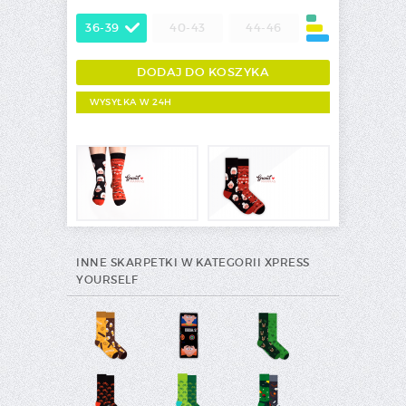
36-39
40-43
44-46
WYSYŁKA W 24H
INNE SKARPETKI W KATEGORII XPRESS
YOURSELF