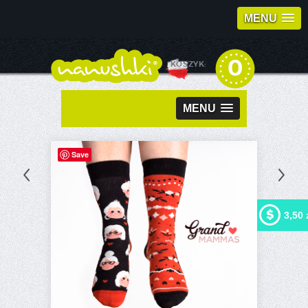
MENU
0
KOSZYK:
MENU
Save
3,50 
Kupując ten produkt możesz
otrzymać
3,50 zł
w naszym
programie lojalnościowym.
Twój koszyk wyniesie
3,50
zł
, które będzie można
zamienić na kupon
rabatowy.