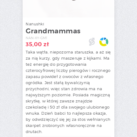
Nanushki
Grandmammas
NAN-XY-GM1
35,00
zł
Taka wątła, niepozorna staruszka, a aż się
za nią kurzy, gdy maszeruje z kijkami. Ma
też energię do przygotowania
czterocyfrowej liczby pierogów i rocznego
zapasu powideł z owoców z własnego
ogródka. Jest stałą bywalczynią
przychodni, więc stan zdrowia ma na
najwyższym poziomie. Posiada magiczną
skrytkę, w której zawsze znajdzie
czekoladę i 50 zł dla swojego ulubionego
wnuka. Dzień babci to najlepsza okazja,
by odwdzięczyć się jej za stos wełnianych
skarpet zrobionych własnoręcznie na
drutach.