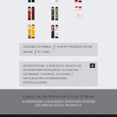
/
STRONA GŁÓWNA
HAPPY FRIENDS FROM
/
WORK
IT GURU
KORZYSTAJĄC Z NASZEGO SKLEPU ZE
X
SKARPETAMI WYRAŻASZ ZGODĘ NA
UŻYWANIE COOKIES, ZGODNIE Z
AKTUALNYMI USTAWIENIAMI
PRZEGLĄDARKI.
Zapisz się do Nanushki Email & News
W PIERWSZEJ KOLEJNOŚCI OTRZYMAJ DOSTĘP
DO SPECJALNYCH PROMOCJI