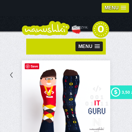
MENU
0
KOSZYK:
MENU
Save
3,50 
Kupując ten produkt możesz
otrzymać
3,50 zł
w naszym
programie lojalnościowym.
Twój koszyk wyniesie
3,50
zł
, które będzie można
zamienić na kupon
rabatowy.