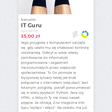
Nanushki
IT Guru
NAN-WF-08
35,00
zł
Jego przygoda z komputerem zaczęła
się, gdy udało mu się zhakować kontrolę
rodzicielską. Odkrył w sobie wtedy
zamiłowanie do informatyki,
programowania i zagadnień
niezrozumiałych przez większość
społeczeństwa. To On pomoże w
kryzysowej sytuacji takiej jak brak
połączenia z internetem (odpukać). Jest
totalnym poliglotą, potrafi porozumiewać
się w wielu językach: Python, Java czy
HTML, o których Ty nie masz nawet
pojęcia, że istnieją. Zna magiczne triki
typu "wyłącz i włącz". Na osiedlu ma już