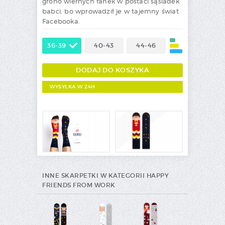
grono wiernych fanek w postaci sąsiadek
babci, bo wprowadził je w tajemny świat
Facebooka.
36-39
40-43
44-46
WYSYŁKA W 24H
INNE SKARPETKI W KATEGORII HAPPY
FRIENDS FROM WORK