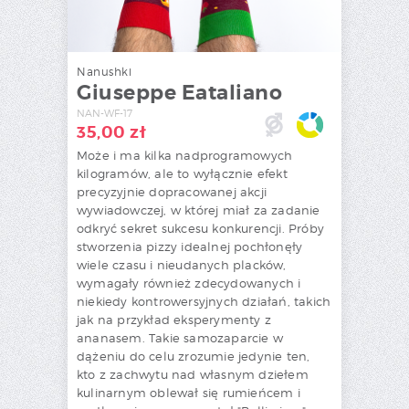
Nanushki
Giuseppe Eataliano
NAN-WF-17
35,00
zł
Może i ma kilka nadprogramowych
kilogramów, ale to wyłącznie efekt
precyzyjnie dopracowanej akcji
wywiadowczej, w której miał za zadanie
odkryć sekret sukcesu konkurencji. Próby
stworzenia pizzy idealnej pochłonęły
wiele czasu i nieudanych placków,
wymagały również zdecydowanych i
niekiedy kontrowersyjnych działań, takich
jak na przykład eksperymenty z
ananasem. Takie samozaparcie w
dążeniu do celu zrozumie jedynie ten,
kto z zachwytu nad własnym dziełem
kulinarnym oblewał się rumieńcem i