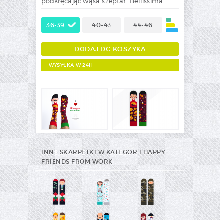
podkręcając wąsa szeptał "Bellissima".
36-39
40-43
44-46
WYSYŁKA W 24H
INNE SKARPETKI W KATEGORII HAPPY
FRIENDS FROM WORK