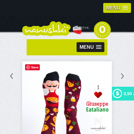
MENU
0
KOSZYK:
MENU
Save
3,50 
Kupując ten produkt możesz
otrzymać
3,50 zł
w naszym
programie lojalnościowym.
Twój koszyk wyniesie
3,50
zł
, które będzie można
zamienić na kupon
rabatowy.