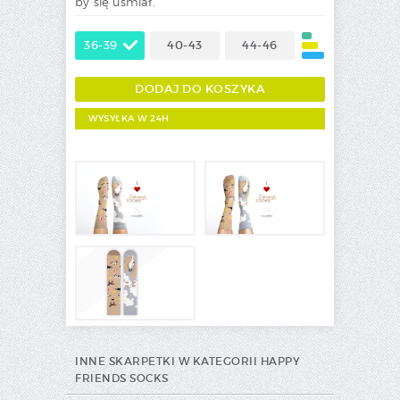
by się uśmiał.
36-39
40-43
44-46
WYSYŁKA W 24H
INNE SKARPETKI W KATEGORII HAPPY
FRIENDS SOCKS