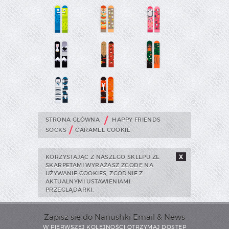
/
STRONA GŁÓWNA
HAPPY FRIENDS
/
SOCKS
CARAMEL COOKIE
KORZYSTAJĄC Z NASZEGO SKLEPU ZE
X
SKARPETAMI WYRAŻASZ ZGODĘ NA
UŻYWANIE COOKIES, ZGODNIE Z
AKTUALNYMI USTAWIENIAMI
PRZEGLĄDARKI.
Zapisz się do Nanushki Email & News
W PIERWSZEJ KOLEJNOŚCI OTRZYMAJ DOSTĘP