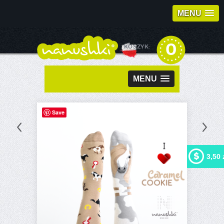
MENU
0
KOSZYK:
MENU
Save
3,50 
Kupując ten produkt możesz
otrzymać
3,50 zł
w naszym
programie lojalnościowym.
Twój koszyk wyniesie
3,50
zł
, które będzie można
zamienić na kupon
rabatowy.