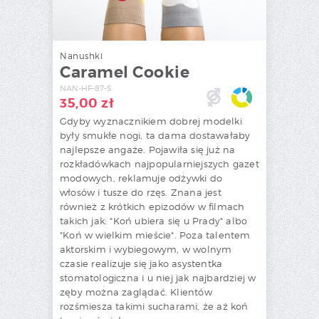
Nanushki
Caramel Cookie
NAN-HF-87-S
35,00
zł
Gdyby wyznacznikiem dobrej modelki
były smukłe nogi, ta dama dostawałaby
najlepsze angaże. Pojawiła się już na
rozkładówkach najpopularniejszych gazet
modowych, reklamuje odżywki do
włosów i tusze do rzęs. Znana jest
również z krótkich epizodów w filmach
takich jak: "Koń ubiera się u Prady" albo
"Koń w wielkim mieście". Poza talentem
aktorskim i wybiegowym, w wolnym
czasie realizuje się jako asystentka
stomatologiczna i u niej jak najbardziej w
zęby można zaglądać. Klientów
rozśmiesza takimi sucharami, że aż koń